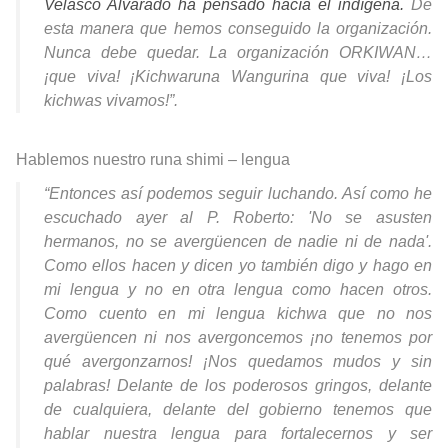
Velasco Alvarado ha pensado hacía el indígena.
De
esta manera que hemos conseguido la organización.
Nunca debe quedar. La organización ORKIWAN…
¡que viva! ¡Kichwaruna Wangurina que viva! ¡Los
kichwas vivamos!”.
Hablemos nuestro runa shimi
–
lengua
“Entonces así podemos seguir luchando. Así como he
escuchado ayer al P. Roberto: 'No se asusten
hermanos, no se avergüencen de nadie ni de nada'.
Como ellos hacen y dicen yo también digo y hago en
mi lengua y no en otra lengua como hacen otros.
Como cuento en mi lengua kichwa que no nos
avergüencen ni nos avergoncemos ¡no tenemos por
qué avergonzarnos! ¡Nos quedamos mudos y sin
palabras! Delante de los poderosos gringos, delante
de cualquiera, delante del gobierno tenemos que
hablar nuestra lengua para fortalecernos y ser