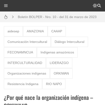
Boletín BOLPER - Nro. 11 - del 30 de abril de 2023
Boletín BOLPER - Nro. 10 - del 31 de marzo de 2023
Creación del distrito del Napo - Perú - repasemos un poco la historia
aidesep
AMAZONIA
CAAAP
Diálogo y testimonios: II Encuentro Binacional Ecuador – Perú
Comunicación Intercultural
Diálogo Intercultural
Opción por los pueblos indígenas
FECONAMNCUA
Indígenas amazónicos
Gestión de bosques tropicales en la región Loreto
INTERCULTURALIDAD
LIDERAZGO
Boletín BOLPER - Nro. 12 - del 30 de mayo de 2023
Organizaciones indígenas
ORKIWAN
Resistencia Indigena
RIO NAPO
¿Por qué nace la organización indígena –